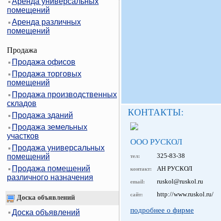
Аренда универсальных
помещений
Аренда различных
помещений
Продажа
Продажа офисов
Продажа торговых
помещений
Продажа производственных
складов
КОНТАКТЫ:
Продажа зданий
Продажа земельных
участков
ООО РУСКОЛ
Продажа универсальных
325-83-38
помещений
тел:
Продажа помещений
АН РУСКОЛ
контакт:
различного назначения
ruskol@ruskol.ru
email:
http://www.ruskol.ru/
сайт:
Доска объявлений
подробнее о фирме
Доска объявлений