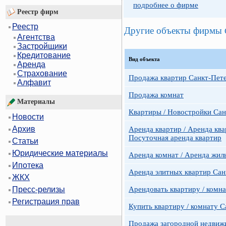
подробнее о фирме
Реестр фирм
Реестр
Другие объекты фирмы
Агентства
Застройщики
Кредитование
Вид объекта
Аренда
Страхование
Продажа квартир Санкт-Пет
Алфавит
Продажа комнат
Материалы
Квартиры / Новостройки Сан
Новости
Архив
Аренда квартир / Аренда ква
Посуточная аренда квартир
Статьи
Юридические материалы
Аренда комнат / Аренда жил
Ипотека
Аренда элитных квартир Сан
ЖКХ
Арендовать квартиру / комн
Пресс-релизы
Регистрация прав
Купить квартиру / комнату 
Продажа загородной недвижи