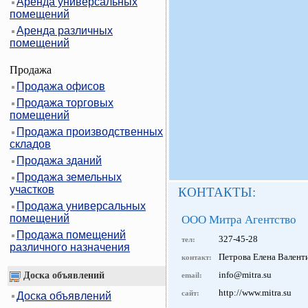
Аренда универсальных
помещений
Аренда различных
помещений
Продажа
Продажа офисов
Продажа торговых
помещений
Продажа производственных
складов
Продажа зданий
Продажа земельных
участков
КОНТАКТЫ:
Продажа универсальных
помещений
ООО Митра Агентство
Продажа помещений
327-45-28
тел:
различного назначения
Петрова Елена Валент
контакт:
info@mitra.su
Доска объявлений
email:
http://www.mitra.su
сайт:
Доска объявлений