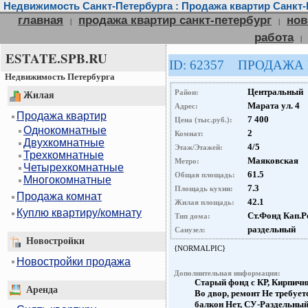
Недвижимость Санкт-Петербурга : Продажа квартир Санкт-
главная
продажа квартир санкт-петербург
нов
|
|
работа
|
ESTATE.SPB.RU
ID: 62357 ПРОДАЖА
Недвижимость Петербурга
Центральный
Район:
Жилая
Марата ул. 4
Адрес:
Продажа квартир
7 400
Цена (тыс.руб.):
Однокомнатные
2
Комнат:
Двухкомнатные
4/5
Этаж/Этажей:
Трехкомнатные
Маяковская
Метро:
Четырехкомнатные
61.5
Общая площадь:
Многокомнатные
7.3
Площадь кухни:
Продажа комнат
42.1
Жилая площадь:
Куплю квартиру/комнату
Ст.Фонд Кап.Р
Тип дома:
раздельный
Санузел:
Новостройки
{NORMALPIC}
Новостройки продажа
Дополнительная информация:
Старый фонд с КР, Кирпичный
Аренда
Во двор, ремонт Не требует
балкон Нет, СУ-Раздельный,