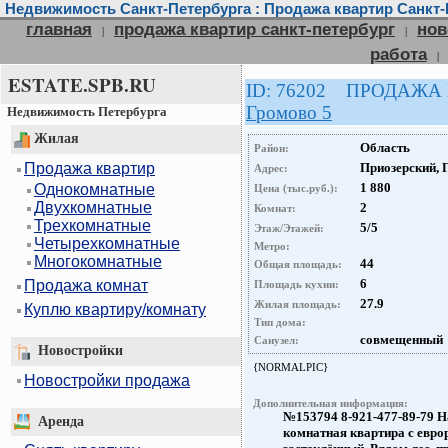
Недвижимость Санкт-Петербурга : Продажа квартир Санкт-
главная
продажа квартир санкт-петербург
нов
|
|
работа
|
ESTATE.SPB.RU
ID: 76202 ПРОДАЖА
Громово 5
Недвижимость Петербурга
Жилая
Область
Район:
Продажа квартир
Приозерский, 
Адрес:
1 880
Однокомнатные
Цена (тыс.руб.):
Двухкомнатные
2
Комнат:
Трехкомнатные
5/5
Этаж/Этажей:
Четырехкомнатные
Метро:
Многокомнатные
44
Общая площадь:
6
Продажа комнат
Площадь кухни:
27.9
Жилая площадь:
Куплю квартиру/комнату
Тип дома:
совмещенный
Санузел:
Новостройки
{NORMALPIC}
Новостройки продажа
Дополнительная информация:
№153794 8-921-477-89-79 На
Аренда
комнатная квартира с евро