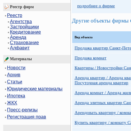
подробнее о фирме
Реестр фирм
Реестр
Другие объекты фирмы
Агентства
Застройщики
Кредитование
Аренда
Вид объекта
Страхование
Алфавит
Продажа квартир Санкт-Пет
Продажа комнат
Материалы
Новости
Квартиры / Новостройки Сан
Архив
Аренда квартир / Аренда ква
Статьи
Посуточная аренда квартир
Юридические материалы
Аренда комнат / Аренда жил
Ипотека
Аренда элитных квартир Сан
ЖКХ
Пресс-релизы
Арендовать квартиру / комн
Регистрация прав
Купить квартиру / комнату 