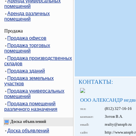
Аренда универсальных
помещений
Аренда различных
помещений
Продажа
Продажа офисов
Продажа торговых
помещений
Продажа производственных
складов
Продажа зданий
Продажа земельных
КОНТАКТЫ:
участков
Продажа универсальных
помещений
ООО АЛЕКСАНДР недви
Продажа помещений
(812) 327-16-16
различного назначения
тел:
Зотов В.А.
контакт:
Доска объявлений
realty@anspb.ru
email:
Доска объявлений
http://www.anspb.
сайт: