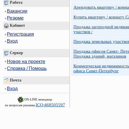
Работа
Арендовать квартиру / комн
Вакансии
Купить квартиру / комнату 
Резюме
Кабинет
Продажа загородной недвижи
участков /
Регистрация
Вход
Продажа земельных участко
Продажа офисов Санкт- Пете
Сервер
Продажа зданий, магазинов
Новое на проекте
Коммерческая недвижимость
Справка / Помощь
офиса Санкт-Петербург
Почта
Вход
ON-LINE менеджер
ICQ:468505597
по вопросам рекламы