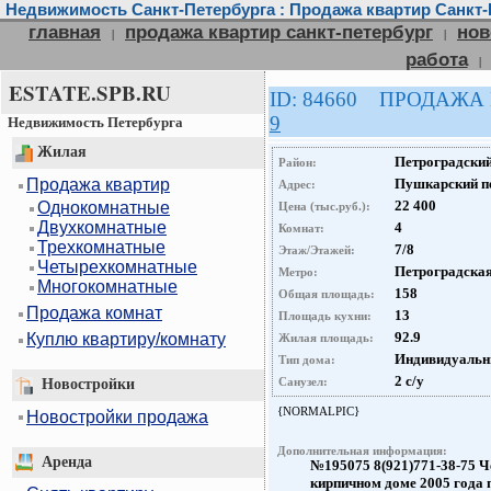
Недвижимость Санкт-Петербурга : Продажа квартир Санкт-
главная
продажа квартир санкт-петербург
нов
|
|
работа
|
ESTATE.SPB.RU
ID: 84660 ПРОДАЖА
9
Недвижимость Петербурга
Жилая
Петроградски
Район:
Продажа квартир
Пушкарский пе
Адрес:
22 400
Однокомнатные
Цена (тыс.руб.):
Двухкомнатные
4
Комнат:
Трехкомнатные
7/8
Этаж/Этажей:
Четырехкомнатные
Петроградска
Метро:
Многокомнатные
158
Общая площадь:
Продажа комнат
13
Площадь кухни:
92.9
Куплю квартиру/комнату
Жилая площадь:
Индивидуаль
Тип дома:
2 с/у
Санузел:
Новостройки
{NORMALPIC}
Новостройки продажа
Дополнительная информация:
Аренда
№195075 8(921)771-38-75 
кирпичном доме 2005 года 