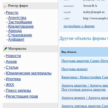
Реестр фирм
Зотов В.А.
контакт:
realty@anspb.ru
email:
Реестр
Агентства
http://www.anspb.
сайт:
Застройщики
подробнее о фирме
Кредитование
Аренда
Страхование
Другие объекты фирмы
Алфавит
Материалы
Вид объекта
Новости
Продажа квартир Санкт-Пет
Архив
Статьи
Продажа комнат
Юридические материалы
Квартиры / Новостройки Сан
Ипотека
ЖКХ
Аренда квартир / Аренда ква
Посуточная аренда квартир
Пресс-релизы
Регистрация прав
Аренда комнат / Аренда жил
Аренда элитных квартир Сан