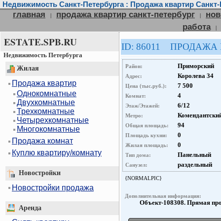
Недвижимость Санкт-Петербурга : Продажа квартир Санкт-
главная
продажа квартир санкт-петербург
нов
|
|
работа
|
ESTATE.SPB.RU
ID: 86011 ПРОДАЖА
Недвижимость Петербурга
Приморский
Район:
Жилая
Королева 34
Адрес:
Продажа квартир
7 500
Цена (тыс.руб.):
Однокомнатные
4
Комнат:
Двухкомнатные
6/12
Этаж/Этажей:
Трехкомнатные
Комендантский
Метро:
Четырехкомнатные
94
Общая площадь:
Многокомнатные
0
Площадь кухни:
Продажа комнат
0
Жилая площадь:
Куплю квартиру/комнату
Панельный
Тип дома:
раздельный
Санузел:
Новостройки
{NORMALPIC}
Новостройки продажа
Дополнительная информация:
Объект-108308. Прямая пр
Аренда