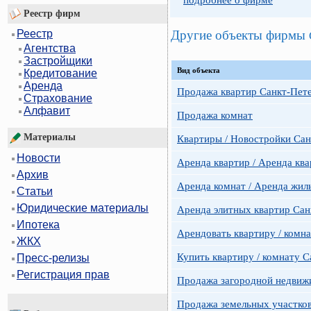
подробнее о фирме
Реестр фирм
Другие объекты фирмы
Реестр
Агентства
Застройщики
Вид объекта
Кредитование
Аренда
Продажа квартир Санкт-Пет
Страхование
Алфавит
Продажа комнат
Материалы
Квартиры / Новостройки Сан
Новости
Аренда квартир / Аренда ква
Архив
Аренда комнат / Аренда жил
Статьи
Юридические материалы
Аренда элитных квартир Сан
Ипотека
Арендовать квартиру / комн
ЖКХ
Купить квартиру / комнату 
Пресс-релизы
Регистрация прав
Продажа загородной недвижи
Продажа земельных участко