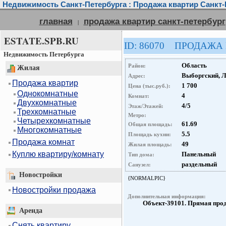
Недвижимость Санкт-Петербурга : Продажа квартир Санкт-
главная
продажа квартир санкт-петербург
|
ESTATE.SPB.RU
ID: 86070 ПРОДАЖА
Недвижимость Петербурга
Область
Район:
Жилая
Выборгский, Л
Адрес:
Продажа квартир
1 700
Цена (тыс.руб.):
Однокомнатные
4
Комнат:
Двухкомнатные
4/5
Этаж/Этажей:
Трехкомнатные
Метро:
Четырехкомнатные
61.69
Общая площадь:
Многокомнатные
5.5
Площадь кухни:
Продажа комнат
49
Жилая площадь:
Куплю квартиру/комнату
Панельный
Тип дома:
раздельный
Санузел:
Новостройки
{NORMALPIC}
Новостройки продажа
Дополнительная информация:
Объект-39101. Прямая про
Аренда
Снять квартиру