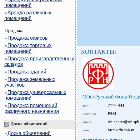
помещений
Аренда различных
помещений
Продажа
Продажа офисов
Продажа торговых
помещений
КОНТАКТЫ:
Продажа производственных
складов
Продажа зданий
Продажа земельных
участков
Продажа универсальных
ООО Русский Фонд Нед
помещений
Продажа помещений
7777-944
тел:
различного назначения
РФН
контакт:
rfn-center@rfn.spb
email:
Доска объявлений
http://rfn.spb.ru
сайт:
Доска объявлений