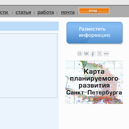
ости
статьи
работа
почта
|
|
|
|