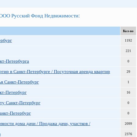
:
ООО Русский Фонд Недвижимости
Кол-во
ербург
1192
221
кт-Петербурга
0
ртир в Санкт-Петербурге / Посуточная аренда квартир
29
ья Санкт-Петербург
1
кт-Петербург
16
ату Санкт-Петербург
0
Санкт-Петербург
0
мости дома дачи / Продажа дачи, участков /
2099
в
2376