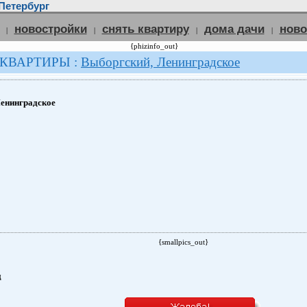
Петербург
новостройки
снять квартиру
дома дачи
нов
|
|
|
|
{phizinfo_out}
 КВАРТИРЫ :
Выборгский, Ленинградское
енинградское
{smallpics_out}
д