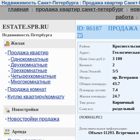
Недвижимость Санкт-Петербурга : Продажа квартир Санкт-
главная
продажа квартир санкт-петербург
нов
|
|
работа
|
ESTATE.SPB.RU
ID: 86187 ПРОДАЖА
75
Недвижимость Петербурга
Жилая
Красносельск
Район:
Продажа квартир
Геологическая
Адрес:
3 100
Однокомнатные
Цена (тыс.руб.):
Двухкомнатные
2
Комнат:
Трехкомнатные
5/5
Этаж/Этажей:
Четырехкомнатные
пр. Ветеранов
Метро:
Многокомнатные
43.7
Общая площадь:
Продажа комнат
7.4
Площадь кухни:
24.7
Куплю квартиру/комнату
Жилая площадь:
Кирпичный
Тип дома:
раздельный
Санузел:
Новостройки
{NORMALPIC}
Новостройки продажа
Дополнительная информация:
Аренда
Объект-11293. Встречная п