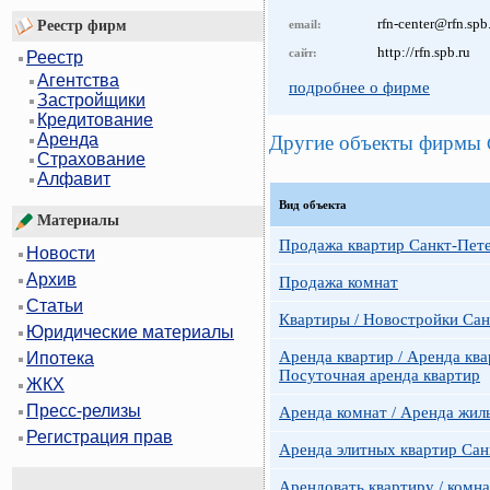
rfn-center@rfn.spb
Реестр фирм
email:
http://rfn.spb.ru
сайт:
Реестр
Агентства
подробнее о фирме
Застройщики
Кредитование
Аренда
Другие объекты фирмы
Страхование
Алфавит
Вид объекта
Материалы
Продажа квартир Санкт-Пет
Новости
Архив
Продажа комнат
Статьи
Квартиры / Новостройки Сан
Юридические материалы
Аренда квартир / Аренда ква
Ипотека
Посуточная аренда квартир
ЖКХ
Пресс-релизы
Аренда комнат / Аренда жил
Регистрация прав
Аренда элитных квартир Сан
Арендовать квартиру / комн