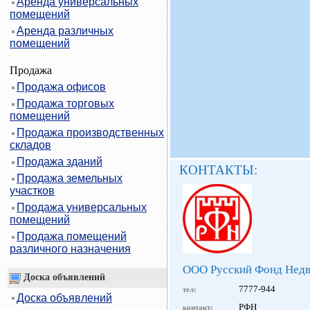
Аренда универсальных
помещений
Аренда различных
помещений
Продажа
Продажа офисов
Продажа торговых
помещений
Продажа производственных
складов
Продажа зданий
КОНТАКТЫ:
Продажа земельных
участков
Продажа универсальных
помещений
Продажа помещений
различного назначения
ООО Русский Фонд Нед
Доска объявлений
7777-944
тел:
Доска объявлений
РФН
контакт: