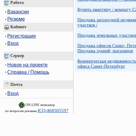
Работа
Купить квартиру / комнату 
Вакансии
Резюме
Продажа загородной недвижи
участков /
Кабинет
Продажа земельных участко
Регистрация
Вход
Продажа офисов Санкт- Пете
Продажа зданий, магазинов
Сервер
Коммерческая недвижимость
Новое на проекте
офиса Санкт-Петербург
Справка / Помощь
Почта
Вход
ON-LINE менеджер
ICQ:468505597
по вопросам рекламы