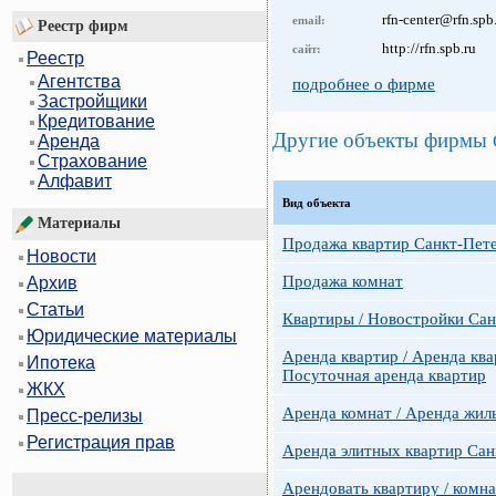
rfn-center@rfn.spb
email:
Реестр фирм
http://rfn.spb.ru
сайт:
Реестр
Агентства
подробнее о фирме
Застройщики
Кредитование
Другие объекты фирмы
Аренда
Страхование
Алфавит
Вид объекта
Материалы
Продажа квартир Санкт-Пет
Новости
Продажа комнат
Архив
Статьи
Квартиры / Новостройки Сан
Юридические материалы
Аренда квартир / Аренда ква
Ипотека
Посуточная аренда квартир
ЖКХ
Аренда комнат / Аренда жил
Пресс-релизы
Регистрация прав
Аренда элитных квартир Сан
Арендовать квартиру / комн