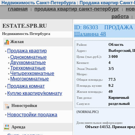
Недвижимость Санкт-Петербурга : Продажа квартир Санкт-
главная
продажа квартир санкт-петербург
нов
|
|
работа
|
ESTATE.SPB.RU
ID: 86303 ПРОДАЖА
Шалавина 48
Недвижимость Петербурга
Жилая
Область
Район:
Продажа квартир
Выборгский, 
Адрес:
3 000
Однокомнатные
Цена (тыс.руб.):
Двухкомнатные
4
Комнат:
Трехкомнатные
3/5
Этаж/Этажей:
Четырехкомнатные
Метро:
Многокомнатные
77.5
Общая площадь:
9.2
Продажа комнат
Площадь кухни:
49
Жилая площадь:
Куплю квартиру/комнату
Кирпичный
Тип дома:
раздельный
Санузел:
Новостройки
{NORMALPIC}
Новостройки продажа
Дополнительная информация:
Объект-14152. Прямая про
Аренда