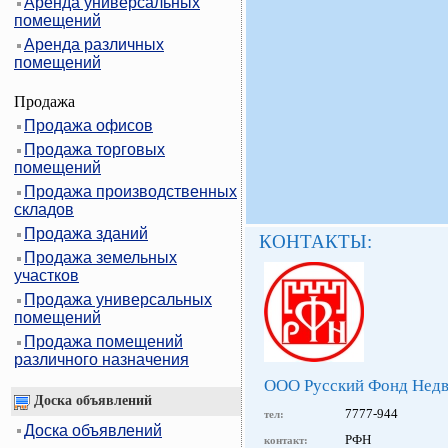
Аренда универсальных
помещений
Аренда различных
помещений
Продажа
Продажа офисов
Продажа торговых
помещений
Продажа производственных
складов
Продажа зданий
КОНТАКТЫ:
Продажа земельных
участков
Продажа универсальных
помещений
Продажа помещений
различного назначения
ООО Русский Фонд Нед
Доска объявлений
7777-944
тел:
Доска объявлений
РФН
контакт: