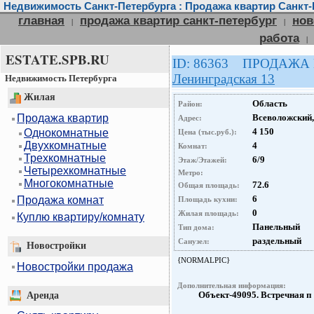
Недвижимость Санкт-Петербурга : Продажа квартир Санкт-
главная
продажа квартир санкт-петербург
нов
|
|
работа
|
ESTATE.SPB.RU
ID: 86363 ПРОДАЖА
Ленинградская 13
Недвижимость Петербурга
Жилая
Область
Район:
Продажа квартир
Всеволожский,
Адрес:
4 150
Однокомнатные
Цена (тыс.руб.):
Двухкомнатные
4
Комнат:
Трехкомнатные
6/9
Этаж/Этажей:
Четырехкомнатные
Метро:
Многокомнатные
72.6
Общая площадь:
6
Продажа комнат
Площадь кухни:
0
Жилая площадь:
Куплю квартиру/комнату
Панельный
Тип дома:
раздельный
Санузел:
Новостройки
{NORMALPIC}
Новостройки продажа
Дополнительная информация:
Объект-49095. Встречная п
Аренда