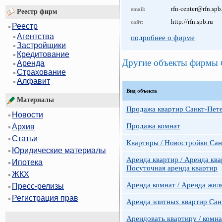
rfn-center@rfn.spb
email:
Реестр фирм
http://rfn.spb.ru
сайт:
Реестр
Агентства
подробнее о фирме
Застройщики
Кредитование
Другие объекты фирмы
Аренда
Страхование
Алфавит
Вид объекта
Материалы
Продажа квартир Санкт-Пет
Новости
Продажа комнат
Архив
Статьи
Квартиры / Новостройки Сан
Юридические материалы
Аренда квартир / Аренда ква
Ипотека
Посуточная аренда квартир
ЖКХ
Аренда комнат / Аренда жил
Пресс-релизы
Регистрация прав
Аренда элитных квартир Сан
Арендовать квартиру / комн