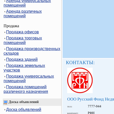
Аренда универсальных
помещений
Аренда различных
помещений
Продажа
Продажа офисов
Продажа торговых
помещений
Продажа производственных
складов
Продажа зданий
КОНТАКТЫ:
Продажа земельных
участков
Продажа универсальных
помещений
Продажа помещений
различного назначения
ООО Русский Фонд Нед
Доска объявлений
7777-944
тел:
Доска объявлений
РФН
контакт: