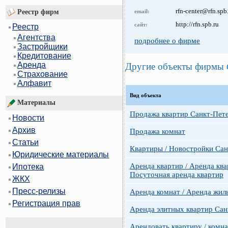
rfn-center@rfn.spb
Реестр фирм
email:
http://rfn.spb.ru
сайт:
Реестр
Агентства
подробнее о фирме
Застройщики
Кредитование
Аренда
Другие объекты фирмы
Страхование
Алфавит
Вид объекта
Материалы
Продажа квартир Санкт-Пет
Новости
Архив
Продажа комнат
Статьи
Квартиры / Новостройки Сан
Юридические материалы
Аренда квартир / Аренда ква
Ипотека
Посуточная аренда квартир
ЖКХ
Пресс-релизы
Аренда комнат / Аренда жил
Регистрация прав
Аренда элитных квартир Сан
Арендовать квартиру / комн