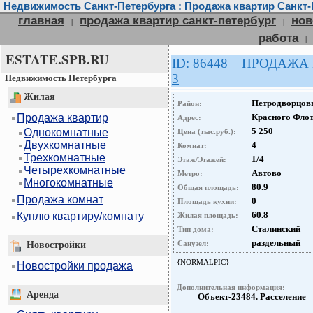
Недвижимость Санкт-Петербурга : Продажа квартир Санкт-
главная
продажа квартир санкт-петербург
нов
|
|
работа
|
ESTATE.SPB.RU
ID: 86448 ПРОДАЖА
3
Недвижимость Петербурга
Жилая
Петродворцов
Район:
Продажа квартир
Красного Флот
Адрес:
5 250
Однокомнатные
Цена (тыс.руб.):
Двухкомнатные
4
Комнат:
Трехкомнатные
1/4
Этаж/Этажей:
Четырехкомнатные
Автово
Метро:
Многокомнатные
80.9
Общая площадь:
Продажа комнат
0
Площадь кухни:
60.8
Куплю квартиру/комнату
Жилая площадь:
Сталинский
Тип дома:
раздельный
Санузел:
Новостройки
{NORMALPIC}
Новостройки продажа
Дополнительная информация:
Аренда
Объект-23484. Расселение