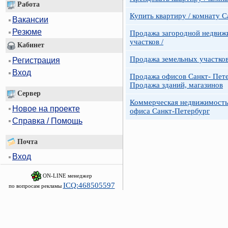
Работа
Купить квартиру / комнату 
Вакансии
Резюме
Продажа загородной недвижи
участков /
Кабинет
Продажа земельных участко
Регистрация
Вход
Продажа офисов Санкт- Пете
Продажа зданий, магазинов
Сервер
Коммерческая недвижимость
Новое на проекте
офиса Санкт-Петербург
Справка / Помощь
Почта
Вход
ON-LINE менеджер
ICQ:468505597
по вопросам рекламы