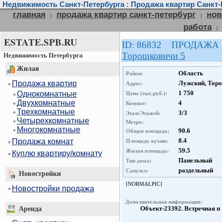
Недвижимость Санкт-Петербурга : Продажа квартир Санкт-
главная
продажа квартир санкт-петербург
нов
|
|
работа
|
ESTATE.SPB.RU
ID: 86832 ПРОДАЖА
Торошковичи 5
Недвижимость Петербурга
Жилая
Область
Район:
Продажа квартир
Лужский, Тор
Адрес:
1 750
Однокомнатные
Цена (тыс.руб.):
Двухкомнатные
4
Комнат:
Трехкомнатные
3/3
Этаж/Этажей:
Четырехкомнатные
Метро:
Многокомнатные
90.6
Общая площадь:
8.4
Продажа комнат
Площадь кухни:
59.5
Жилая площадь:
Куплю квартиру/комнату
Панельный
Тип дома:
раздельный
Санузел:
Новостройки
{NORMALPIC}
Новостройки продажа
Дополнительная информация:
Объект-23392. Встречная п
Аренда