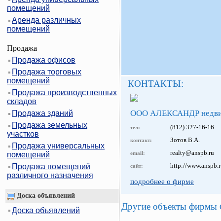
помещений
Аренда различных
помещений
Продажа
Продажа офисов
Продажа торговых
помещений
КОНТАКТЫ:
Продажа производственных
складов
ООО АЛЕКСАНДР недви
Продажа зданий
Продажа земельных
(812) 327-16-16
тел:
участков
Зотов В.А.
контакт:
Продажа универсальных
realty@anspb.ru
email:
помещений
http://www.anspb.
Продажа помещений
сайт:
различного назначения
подробнее о фирме
Доска объявлений
Другие объекты фирмы
Доска объявлений