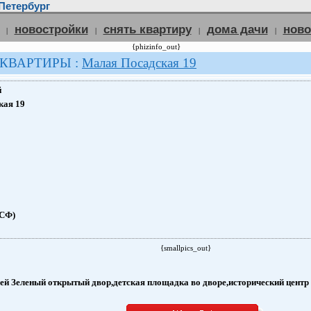
Петербург
новостройки
снять квартиру
дома дачи
нов
|
|
|
|
{phizinfo_out}
 КВАРТИРЫ :
Малая Посадская 19
й
кая 19
(СФ)
{smallpics_out}
й Зеленый открытый двор,детская площадка во дворе,исторический центр