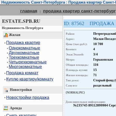
Недвижимость Санкт-Петербурга : Продажа квартир Санкт-
главная
продажа квартир санкт-петербург
|
ESTATE.SPB.RU
ID: 87562 ПРОДАЖА
Недвижимость Петербурга
Петроградски
Район:
Жилая
Малая Посадс
Адрес:
Продажа квартир
10 700
Цена (тыс.руб.):
Однокомнатные
4
Комнат:
Двухкомнатные
3/4
Этаж/Этажей:
Трехкомнатные
Горьковская
Метро:
Четырехкомнатные
116
Общая площадь:
Многокомнатные
15
Площадь кухни:
Продажа комнат
71
Жилая площадь:
Куплю квартиру/комнату
Старый фонд 
Тип дома:
раздельный
Санузел:
Новостройки
{NORMALPIC}
Новостройки продажа
Дополнительная информация:
№235745 89112899904 Серге
Аренда
Снять квартиру