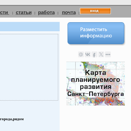
ости
статьи
работа
почта
|
|
|
|
 города,рядом