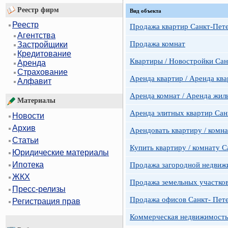
Реестр фирм
Вид объекта
Реестр
Продажа квартир Санкт-Пет
Агентства
Продажа комнат
Застройщики
Кредитование
Квартиры / Новостройки Сан
Аренда
Страхование
Аренда квартир / Аренда ква
Алфавит
Аренда комнат / Аренда жил
Материалы
Аренда элитных квартир Сан
Новости
Архив
Арендовать квартиру / комн
Статьи
Купить квартиру / комнату 
Юридические материалы
Ипотека
Продажа загородной недвижи
ЖКХ
Продажа земельных участко
Пресс-релизы
Продажа офисов Санкт- Пете
Регистрация прав
Коммерческая недвижимость