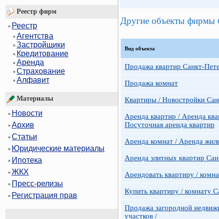
Реестр фирм
Другие объекты фирмы
Реестр
Агентства
Застройщики
Вид объекта
Кредитование
Аренда
Продажа квартир Санкт-Пет
Страхование
Алфавит
Продажа комнат
Материалы
Квартиры / Новостройки Сан
Новости
Аренда квартир / Аренда ква
Посуточная аренда квартир
Архив
Статьи
Аренда комнат / Аренда жил
Юридические материалы
Аренда элитных квартир Сан
Ипотека
ЖКХ
Арендовать квартиру / комн
Пресс-релизы
Купить квартиру / комнату 
Регистрация прав
Продажа загородной недвижи
участков /