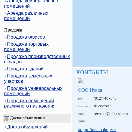
Аренда универсальных
помещений
Аренда различных
помещений
Продажа
Продажа офисов
Продажа торговых
помещений
Продажа производственных
складов
Продажа зданий
КОНТАКТЫ:
Продажа земельных
участков
Продажа универсальных
ООО Итака
помещений
(812)7407040
тел:
Продажа помещений
различного назначения
Диспетчер
контакт:
secretar@itaka.spb.ru
email:
Доска объявлений
сайт:
Доска объявлений
подробнее о фирме