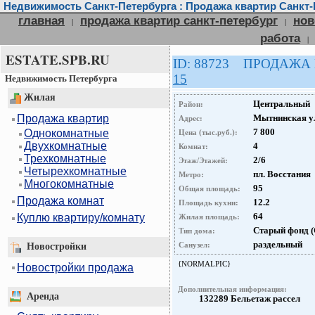
Недвижимость Санкт-Петербурга : Продажа квартир Санкт-
главная
продажа квартир санкт-петербург
нов
|
|
работа
|
ESTATE.SPB.RU
ID: 88723 ПРОДАЖА
15
Недвижимость Петербурга
Жилая
Центральный
Район:
Продажа квартир
Мытнинская ул
Адрес:
7 800
Однокомнатные
Цена (тыс.руб.):
Двухкомнатные
4
Комнат:
Трехкомнатные
2/6
Этаж/Этажей:
Четырехкомнатные
пл. Восстания
Метро:
Многокомнатные
95
Общая площадь:
Продажа комнат
12.2
Площадь кухни:
64
Куплю квартиру/комнату
Жилая площадь:
Старый фонд 
Тип дома:
раздельный
Санузел:
Новостройки
{NORMALPIC}
Новостройки продажа
Дополнительная информация:
Аренда
132289 Бельетаж рассел