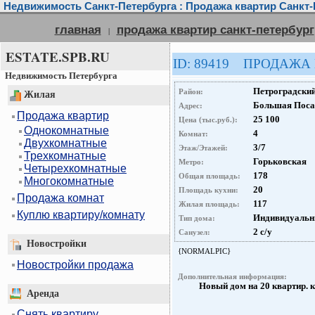
Недвижимость Санкт-Петербурга : Продажа квартир Санкт-
главная
продажа квартир санкт-петербург
|
ESTATE.SPB.RU
ID: 89419 ПРОДАЖА
Недвижимость Петербурга
Петроградски
Район:
Жилая
Большая Посад
Адрес:
Продажа квартир
25 100
Цена (тыс.руб.):
Однокомнатные
4
Комнат:
Двухкомнатные
3/7
Этаж/Этажей:
Трехкомнатные
Горьковская
Метро:
Четырехкомнатные
178
Общая площадь:
Многокомнатные
20
Площадь кухни:
Продажа комнат
117
Жилая площадь:
Куплю квартиру/комнату
Индивидуаль
Тип дома:
2 с/у
Санузел:
Новостройки
{NORMALPIC}
Новостройки продажа
Дополнительная информация:
Новый дом на 20 квартир. к
Аренда
Снять квартиру