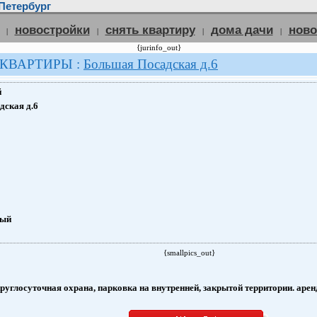
Петербург
новостройки
снять квартиру
дома дачи
нов
|
|
|
|
{jurinfo_out}
 КВАРТИРЫ :
Большая Посадская д.6
й
ская д.6
ный
{smallpics_out}
руглосуточная охрана, парковка на внутренней, закрытой территории. арен