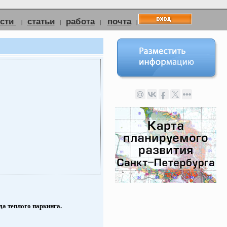
ости
статьи
работа
почта
|
|
|
|
да теплого паркинга.