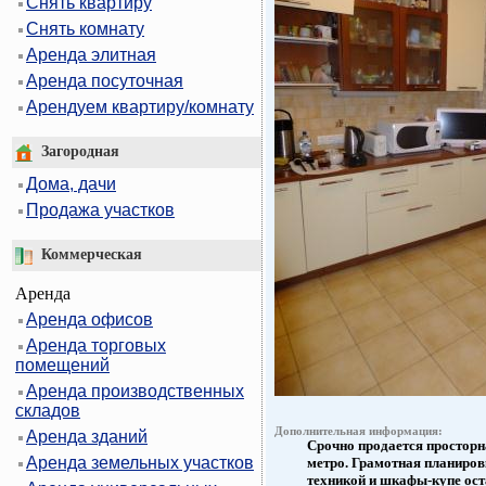
Снять квартиру
Снять комнату
Аренда элитная
Аренда посуточная
Арендуем квартиру/комнату
Загородная
Дома, дачи
Продажа участков
Коммерческая
Аренда
Аренда офисов
Аренда торговых
помещений
Аренда производственных
складов
Дополнительная информация:
Аренда зданий
Срочно продается просторн
Аренда земельных участков
метро. Грамотная планиров
техникой и шкафы-купе ост