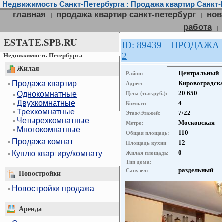
Недвижимость Санкт-Петербурга : Продажа квартир Санкт-
главная
продажа квартир санкт-петербург
нов
|
|
работа
|
ESTATE.SPB.RU
ID: 89439 ПРОДАЖА
2
Недвижимость Петербурга
Жилая
Центральный
Район:
Продажа квартир
Кировоградска
Адрес:
20 650
Однокомнатные
Цена (тыс.руб.):
Двухкомнатные
4
Комнат:
Трехкомнатные
7/22
Этаж/Этажей:
Четырехкомнатные
Московская
Метро:
Многокомнатные
110
Общая площадь:
Продажа комнат
12
Площадь кухни:
0
Куплю квартиру/комнату
Жилая площадь:
Тип дома:
раздельный
Санузел:
Новостройки
Новостройки продажа
Аренда