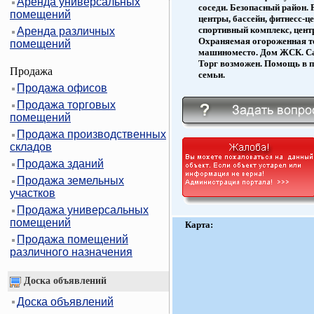
Аренда универсальных
соседи. Безопасный район.
помещений
центры, бассейн, фитнесс-ц
спортивный комплекс, центр
Аренда различных
Охраняемая огороженная те
помещений
машиноместо. Дом ЖСК. Сад
Торг возможен. Помощь в п
Продажа
семьи.
Продажа офисов
Продажа торговых
помещений
Продажа производственных
складов
Продажа зданий
Продажа земельных
участков
Продажа универсальных
помещений
Карта:
Продажа помещений
различного назначения
Доска объявлений
Доска объявлений