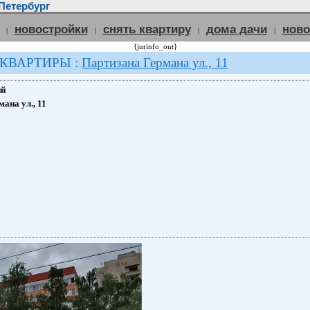
Петербург
новостройки
снять квартиру
дома дачи
нов
|
|
|
|
{jurinfo_out}
 КВАРТИРЫ :
Партизана Германа ул., 11
ий
ана ул., 11