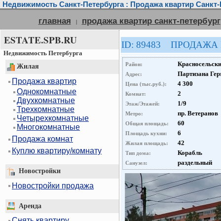
Недвижимость Санкт-Петербурга : Продажа квартир Санкт-
главная
продажа квартир санкт-петербург
|
ESTATE.SPB.RU
ID: 89483 ПРОДАЖА
Недвижимость Петербурга
Красносельск
Район:
Жилая
Партизана Герм
Адрес:
Продажа квартир
4 300
Цена (тыс.руб.):
Однокомнатные
2
Комнат:
Двухкомнатные
1/9
Этаж/Этажей:
Трехкомнатные
пр. Ветеранов
Метро:
Четырехкомнатные
60
Общая площадь:
Многокомнатные
6
Площадь кухни:
Продажа комнат
42
Жилая площадь:
Куплю квартиру/комнату
Корабль
Тип дома:
раздельный
Санузел:
Новостройки
Новостройки продажа
Аренда
Снять квартиру