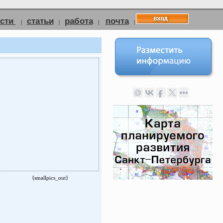
ости
статьи
работа
почта
|
|
|
|
{smallpics_out}