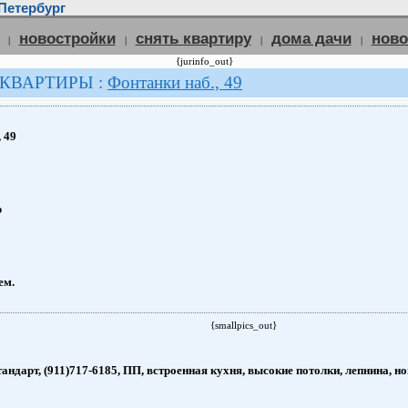
Петербург
новостройки
снять квартиру
дома дачи
нов
|
|
|
|
{jurinfo_out}
 КВАРТИРЫ :
Фонтанки наб., 49
 49
р
ем.
{smallpics_out}
тандарт, (911)717-6185, ПП, встроенная кухня, высокие потолки, лепнина, но