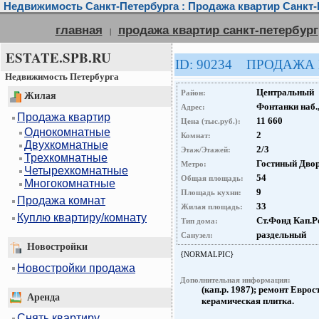
Недвижимость Санкт-Петербурга : Продажа квартир Санкт-
главная
продажа квартир санкт-петербург
|
ESTATE.SPB.RU
ID: 90234 ПРОДАЖА
Недвижимость Петербурга
Центральный
Район:
Жилая
Фонтанки наб.,
Адрес:
Продажа квартир
11 660
Цена (тыс.руб.):
Однокомнатные
2
Комнат:
Двухкомнатные
2/3
Этаж/Этажей:
Трехкомнатные
Гостиный Дво
Метро:
Четырехкомнатные
54
Общая площадь:
Многокомнатные
9
Площадь кухни:
Продажа комнат
33
Жилая площадь:
Куплю квартиру/комнату
Ст.Фонд Кап.Р
Тип дома:
раздельный
Санузел:
Новостройки
{NORMALPIC}
Новостройки продажа
Дополнительная информация:
(кап.р. 1987); ремонт Еврос
Аренда
керамическая плитка.
Снять квартиру