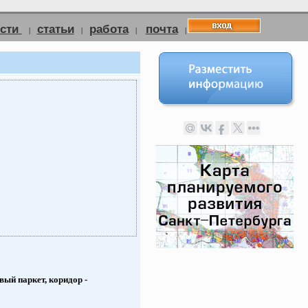
ости
статьи
работа
почта
|
|
|
|
вый паркет, коридор -