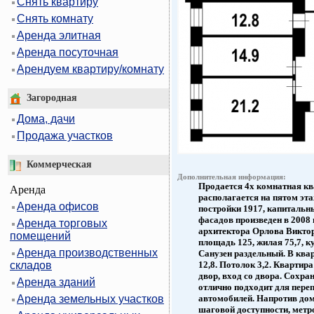
Снять квартиру
Снять комнату
Аренда элитная
Аренда посуточная
Арендуем квартиру/комнату
Загородная
Дома, дачи
Продажа участков
Коммерческая
Дополнительная информация:
Продается 4х комнатная ква
Аренда
располагается на пятом эта
Аренда офисов
постройки 1917, капитальны
фасадов произведен в 2008 
Аренда торговых
архитектора Орлова Викто
помещений
площадь 125, жилая 75,7, к
Аренда производственных
Санузен раздельный. В ква
складов
12,8. Потолок 3,2. Квартира
двор, вход со двора. Сохра
Аренда зданий
отлично подходит для пере
Аренда земельных участков
автомобилей. Напротив дом
шаговой доступности, метр