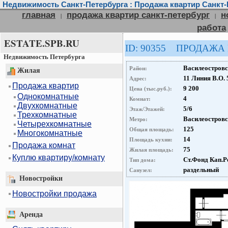
Недвижимость Санкт-Петербурга : Продажа квартир Санкт-
главная
продажа квартир санкт-петербург
н
|
|
работа
ESTATE.SPB.RU
ID: 90355 ПРОДАЖА
Недвижимость Петербурга
Василеостров
Район:
Жилая
11 Линия В.О. 
Адрес:
Продажа квартир
9 200
Цена (тыс.руб.):
Однокомнатные
4
Комнат:
Двухкомнатные
5/6
Этаж/Этажей:
Трехкомнатные
Василеостров
Метро:
Четырехкомнатные
125
Общая площадь:
Многокомнатные
14
Площадь кухни:
Продажа комнат
75
Жилая площадь:
Куплю квартиру/комнату
Ст.Фонд Кап.Р
Тип дома:
раздельный
Санузел:
Новостройки
Новостройки продажа
Аренда