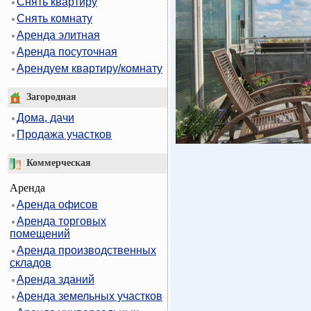
Снять квартиру
Снять комнату
Аренда элитная
Аренда посуточная
Арендуем квартиру/комнату
Загородная
Дома, дачи
Продажа участков
Коммерческая
Аренда
Аренда офисов
Аренда торговых
помещений
Аренда производственных
складов
Аренда зданий
Аренда земельных участков