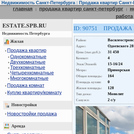
Недвижимость Санкт-Петербурга : Продажа квартир Санкт-
главная
продажа квартир санкт-петербург
н
|
|
работа
ESTATE.SPB.RU
ID: 90751 ПРОДАЖА
Недвижимость Петербурга
Василеостров
Район:
Жилая
Одоевского 28
Адрес:
Продажа квартир
31 450
Цена (тыс.руб.):
Однокомнатные
4
Комнат:
Двухкомнатные
15-16/24
Этаж/Этажей:
Трехкомнатные
Приморская
Метро:
Четырехкомнатные
164
Общая площадь:
Многокомнатные
0
Площадь кухни:
Продажа комнат
128
Жилая площадь:
Куплю квартиру/комнату
Монолит
Тип дома:
2 с/у
Санузел:
Новостройки
Новостройки продажа
Аренда