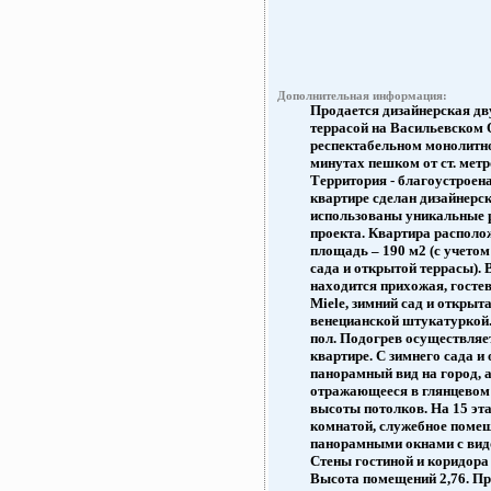
Дополнительная информация:
Продается дизайнерская дв
террасой на Васильевском 
респектабельном монолитно
минутах пешком от ст. мет
Территория - благоустроен
квартире сделан дизайнерск
использованы уникальные р
проекта. Квартира располо
площадь – 190 м2 (с учетом
сада и открытой террасы). 
находится прихожая, гостев
Miele, зимний сад и открыт
венецианской штукатуркой.
пол. Подогрев осуществляе
квартире. С зимнего сада 
панорамный вид на город, а
отражающееся в глянцевом 
высоты потолков. На 15 эт
комнатой, служебное помеще
панорамными окнами с видо
Стены гостиной и коридора
Высота помещений 2,76. Пр