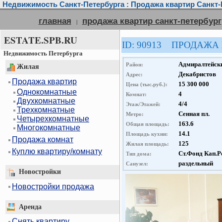
Недвижимость Санкт-Петербурга : Продажа квартир Санкт-
главная
продажа квартир санкт-петербург
|
ESTATE.SPB.RU
ID: 90913 ПРОДАЖА
Недвижимость Петербурга
Адмиралтейск
Район:
Жилая
Декабристов
Адрес:
Продажа квартир
15 300 000
Цена (тыс.руб.):
Однокомнатные
4
Комнат:
Двухкомнатные
4/4
Этаж/Этажей:
Трехкомнатные
Сенная пл.
Метро:
Четырехкомнатные
163.6
Общая площадь:
Многокомнатные
14.1
Площадь кухни:
Продажа комнат
125
Жилая площадь:
Куплю квартиру/комнату
Ст.Фонд Кап.Р
Тип дома:
раздельный
Санузел:
Новостройки
Новостройки продажа
Аренда
Снять квартиру