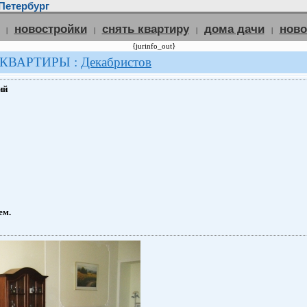
Петербург
новостройки
снять квартиру
дома дачи
нов
|
|
|
|
{jurinfo_out}
 КВАРТИРЫ :
Декабристов
ий
ем.