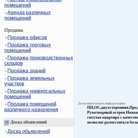
помещений
Аренда различных
помещений
Продажа
Продажа офисов
Продажа торговых
помещений
Продажа производственных
складов
Продажа зданий
Продажа земельных
участков
Продажа универсальных
помещений
Продажа помещений
Дополнительная информация:
ПП,ОС,двухсторонняя.Прода
различного назначения
Рукотворный остров Новая 
светлая квартира с качест
Доска объявлений
позволит разместиться боль
Доска объявлений