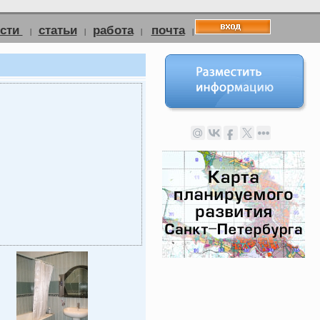
ости
статьи
работа
почта
|
|
|
|