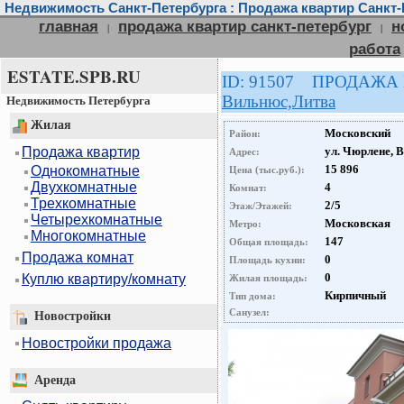
Недвижимость Санкт-Петербурга : Продажа квартир Санкт-
главная
продажа квартир санкт-петербург
н
|
|
работа
ESTATE.SPB.RU
ID: 91507 ПРОДАЖА
Вильнюс,Литва
Недвижимость Петербурга
Жилая
Московский
Район:
Продажа квартир
ул. Чюрлене, 
Адрес:
15 896
Однокомнатные
Цена (тыс.руб.):
Двухкомнатные
4
Комнат:
Трехкомнатные
2/5
Этаж/Этажей:
Четырехкомнатные
Московская
Метро:
Многокомнатные
147
Общая площадь:
Продажа комнат
0
Площадь кухни:
0
Куплю квартиру/комнату
Жилая площадь:
Кирпичный
Тип дома:
Санузел:
Новостройки
Новостройки продажа
Аренда