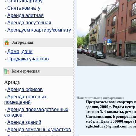
Снять квартиру
Снять комнату
Аренда элитная
Аренда посуточная
Арендуем квартиру/комнату
Загородная
Дома, дачи
Продажа участков
Коммерческая
Аренда
Аренда офисов
Аренда торговых
Дополнительная информация:
помещений
Предлагаем вам квартиру в
здании, 2000 г. Рядом цент
Аренда производственных
этаж из 5. 4 комнаты, ремо
складов
Сигнализация, Бронированн
мебель. Цена 350000 евро 
Аренда зданий
egle.baltica@gmail.com, ил
Аренда земельных участков