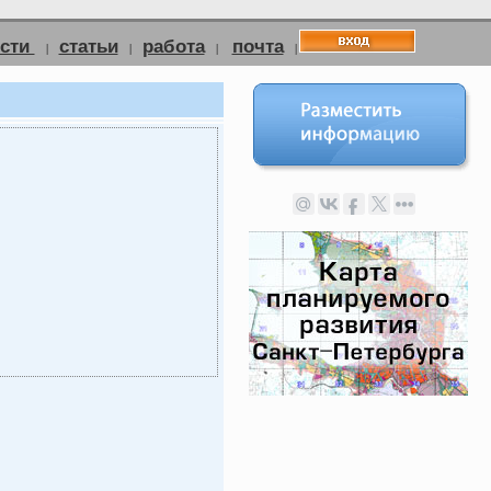
ости
статьи
работа
почта
|
|
|
|