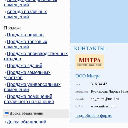
помещений
Аренда различных
помещений
Продажа
Продажа офисов
Продажа торговых
помещений
КОНТАКТЫ:
Продажа производственных
складов
Продажа зданий
Продажа земельных
ООО Митра
участков
316-34-42
Продажа универсальных
тел:
помещений
Кузнецова Лариса Ник
контакт:
Продажа помещений
an_mitra@mail.ru
email:
различного назначения
www.mitraspb.ru
сайт:
Доска объявлений
подробнее о фирме
Доска объявлений