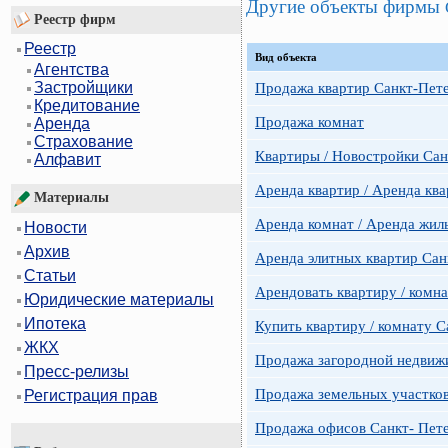
Другие объекты фирмы
Реестр фирм
Реестр
Вид объекта
Агентства
Застройщики
Продажа квартир Санкт-Пет
Кредитование
Продажа комнат
Аренда
Страхование
Квартиры / Новостройки Сан
Алфавит
Аренда квартир / Аренда ква
Материалы
Аренда комнат / Аренда жил
Новости
Архив
Аренда элитных квартир Сан
Статьи
Арендовать квартиру / комн
Юридические материалы
Ипотека
Купить квартиру / комнату 
ЖКХ
Продажа загородной недвижи
Пресс-релизы
Продажа земельных участко
Регистрация прав
Продажа офисов Санкт- Пете