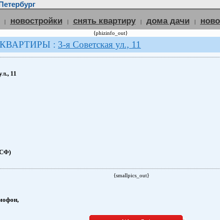
Петербург
новостройки
снять квартиру
дома дачи
нов
|
|
|
|
{phizinfo_out}
 КВАРТИРЫ :
3-я Советская ул., 11
л., 11
(СФ)
{smallpics_out}
мофон,