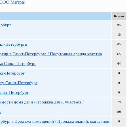
:
ООО Митра
Кол-во
ербург
95
10
кт-Петербурга
85
ртир в Санкт-Петербурге / Посуточная аренда квартир
427
ья Санкт-Петербург
64
кт-Петербург
0
ату Санкт-Петербург
0
Санкт-Петербург
0
мости дома дачи / Продажа дачи, участков /
79
в
106
рбург / Продажа помещений / Продажа зданий, магазинов
0