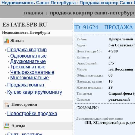
Недвижимость Санкт-Петербурга : Продажа квартир Санкт-
главная
продажа квартир санкт-петербург
|
ESTATE.SPB.RU
ID: 91624 ПРОДАЖА
Недвижимость Петербурга
Центральный
Район:
Жилая
3-я Советская у
Адрес:
Продажа квартир
4 980
Цена (тыс.руб.):
Однокомнатные
2
Комнат:
Двухкомнатные
5/5
Этаж/Этажей:
Трехкомнатные
пл. Восстания
Метро:
Четырехкомнатные
60
Общая площадь:
Многокомнатные
16
Площадь кухни:
Продажа комнат
29
Жилая площадь:
Куплю квартиру/комнату
Старый фонд 
Тип дома:
раздельный
Санузел:
Новостройки
{NORMALPIC}
Новостройки продажа
Дополнительная информация:
ПП, ХС, открытый двор, до
Аренда
Снять квартиру