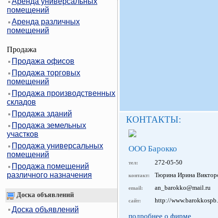
Аренда универсальных
помещений
Аренда различных
помещений
Продажа
Продажа офисов
Продажа торговых
помещений
Продажа производственных
складов
Продажа зданий
КОНТАКТЫ:
Продажа земельных
участков
Продажа универсальных
ООО Барокко
помещений
272-05-50
тел:
Продажа помещений
различного назначения
Тюрина Ирина Викторо
контакт:
an_barokko@mail.ru
email:
Доска объявлений
http://www.barokkospb.
сайт:
Доска объявлений
подробнее о фирме