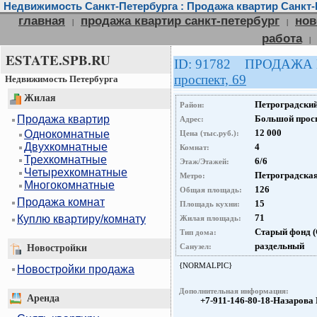
Недвижимость Санкт-Петербурга : Продажа квартир Санкт-
главная
продажа квартир санкт-петербург
нов
|
|
работа
|
ESTATE.SPB.RU
ID: 91782 ПРОДАЖА
проспект, 69
Недвижимость Петербурга
Жилая
Петроградски
Район:
Продажа квартир
Большой просп
Адрес:
12 000
Однокомнатные
Цена (тыс.руб.):
Двухкомнатные
4
Комнат:
Трехкомнатные
6/6
Этаж/Этажей:
Четырехкомнатные
Петроградска
Метро:
Многокомнатные
126
Общая площадь:
Продажа комнат
15
Площадь кухни:
71
Куплю квартиру/комнату
Жилая площадь:
Старый фонд 
Тип дома:
раздельный
Санузел:
Новостройки
{NORMALPIC}
Новостройки продажа
Дополнительная информация:
Аренда
+7-911-146-80-18-Назарова