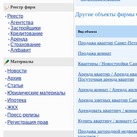
Реестр фирм
Другие объекты фирмы
Реестр
Агентства
Застройщики
Вид объекта
Кредитование
Аренда
Продажа квартир Санкт-Пет
Страхование
Алфавит
Продажа комнат
Материалы
Квартиры / Новостройки Сан
Новости
Аренда квартир / Аренда ква
Архив
Посуточная аренда квартир
Статьи
Аренда комнат / Аренда жил
Юридические материалы
Аренда элитных квартир Сан
Ипотека
ЖКХ
Арендовать квартиру / комн
Пресс-релизы
Купить квартиру / комнату 
Регистрация прав
Продажа загородной недвижи
участков /