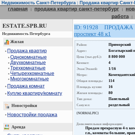
Недвижимость Санкт-Петербурга : Продажа квартир Санкт-
главная
продажа квартир санкт-петербург
нов
|
|
работа
|
ESTATE.SPB.RU
ID: 91928 ПРОДАЖА
проспект 48 к1
Недвижимость Петербурга
Жилая
Приморский
Район:
Продажа квартир
Богатырский п
Адрес:
8 800 000
Однокомнатные
Цена (тыс.руб.):
Двухкомнатные
4
Комнат:
Трехкомнатные
1/16
Этаж/Этажей:
Четырехкомнатные
Комендантский
Метро:
Многокомнатные
114
Общая площадь:
Продажа комнат
16
Площадь кухни:
80
Куплю квартиру/комнату
Жилая площадь:
Панельный
Тип дома:
раздельный
Санузел:
Новостройки
{NORMALPIC}
Новостройки продажа
Дополнительная информация:
Аренда
Продам прекрасную 4-х ком
г.п., комнаты большие, пра