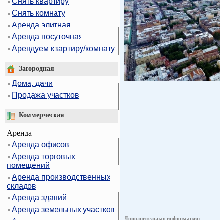
Снять квартиру
Снять комнату
Аренда элитная
Аренда посуточная
Арендуем квартиру/комнату
Загородная
Дома, дачи
Продажа участков
Коммерческая
Аренда
Аренда офисов
Аренда торговых
помещений
Аренда производственных
складов
Аренда зданий
Аренда земельных участков
Дополнительная информация: