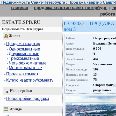
Недвижимость Санкт-Петербурга : Продажа квартир Санкт-
главная
продажа квартир санкт-петербург
н
|
|
работа
ESTATE.SPB.RU
ID: 92037 ПРОДАЖА
дом 3
Недвижимость Петербурга
Жилая
Петроградски
Район:
Продажа квартир
Большая Зелен
Адрес:
9 600
Однокомнатные
Цена (тыс.руб.):
Двухкомнатные
4
Комнат:
Трехкомнатные
4/4
Этаж/Этажей:
Четырехкомнатные
Чкаловская
Метро:
Многокомнатные
109
Общая площадь:
Продажа комнат
13
Площадь кухни:
75
Куплю квартиру/комнату
Жилая площадь:
Старый фонд 
Тип дома:
раздельный
Санузел:
Новостройки
Новостройки продажа
Аренда