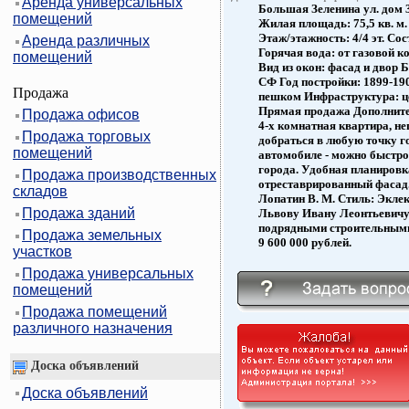
Аренда универсальных
Большая Зеленина ул. дом 
помещений
Жилая площадь: 75,5 кв. м.
Этаж/этажность: 4/4 эт. Со
Аренда различных
Горячая вода: от газовой к
помещений
Вид из окон: фасад и двор 
СФ Год постройки: 1899-190
Продажа
пешком Инфраструктура: це
Прямая продажа Дополните
Продажа офисов
4-х комнатная квартира, не
Продажа торговых
добраться в любую точку го
помещений
автомобиле - можно быстро
города. Удобная планировка
Продажа производственных
отреставрированный фасад.
складов
Лопатин В. М. Стиль: Эклек
Продажа зданий
Львову Ивану Леонтьевичу
подрядными строительными
Продажа земельных
9 600 000 рублей.
участков
Продажа универсальных
помещений
Продажа помещений
различного назначения
Доска объявлений
Доска объявлений