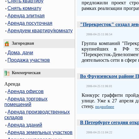
Снять квартиру
предложили проект стро
рамках реализации прогр
Снять комнату
Аренда элитная
Аренда посуточная
"Перекресток" создал де
Арендуем квартиру/комнату
2006-04-25 11:06:54
Группа компаний "Перекр
Загородная
крупнейших в РФ тор
Дома, дачи
"Перекресток-Девелопм
деятельность сети в сфер
Продажа участков
Коммерческая
Во Фрунзенском районе П
Аренда
2006-04-25 11:06:01
Аренда офисов
Конкурс граффити пройд
Аренда торговых
улице. Уже к 27 апреля 
помещений
стену.
подробнее
Аренда производственных
складов
В Петербурге сегодня от
Аренда зданий
Аренда земельных участков
2006-04-25 11:04:22