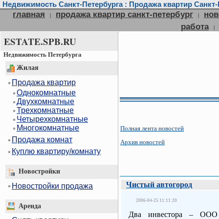
Недвижимость Санкт-Петербурга : Продажа квартир Санкт-П
главная
продажа квартир санкт-петербург
нов
|
|
работа
|
ESTATE.SPB.RU
Недвижимость Петербурга
Жилая
Продажа квартир
Однокомнатные
Двухкомнатные
Трехкомнатные
Четырехкомнатные
Многокомнатные
Полная лента новостей
Продажа комнат
Архив новостей
Куплю квартиру/комнату
Новостройки
Чистый автогород
Новостройки продажа
2006-04-25 11:11:20
Аренда
Два инвестора – ООО