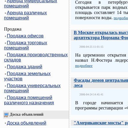
Аренда универсальных
Сегодня в петербург
помещений
открывается парк водных
площадь составляет 14 ты
Аренда различных
поверхности воды.
помещений
подробн
Продажа
В Москве открылась выст
Продажа офисов
архитектора Нормана Фо
Продажа торговых
помещений
2006-04-25 11:01:15
Продажа производственных
На церемонии открытия
складов
назвал Н.Фостера лидер
подробнее
Продажа зданий
Продажа земельных
участков
Фасады домов центральны
леса
Продажа универсальных
помещений
2006-04-24 14:45:41
Продажа помещений
различного назначения
В городе начинается 
программы реставрации «
Доска объявлений
"Американские мосты" ре
Доска объявлений