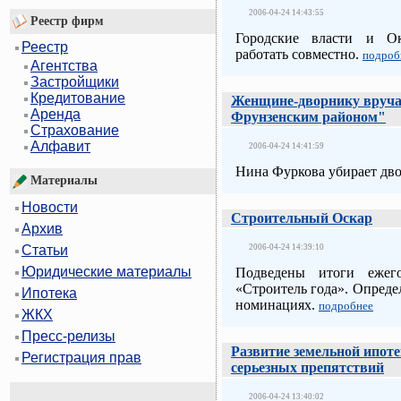
2006-04-24 14:43:55
Реестр фирм
Городские власти и Ок
Реестр
работать совместно.
подроб
Агентства
Застройщики
Кредитование
Женщине-дворнику вручат
Аренда
Фрунзенским районом"
Страхование
Алфавит
2006-04-24 14:41:59
Нина Фуркова убирает дво
Материалы
Новости
Строительный Оскар
Архив
2006-04-24 14:39:10
Статьи
Юридические материалы
Подведены итоги ежего
«Строитель года». Опреде
Ипотека
номинациях.
подробнее
ЖКХ
Пресс-релизы
Развитие земельной ипоте
Регистрация прав
серьезных препятствий
2006-04-24 13:40:02