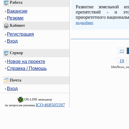
Работа
Развитие земельной и
Вакансии
препятствий - и это
приоритетного националь
Резюме
подробнее
Кабинет
Регистрация
Вход
<<
Сервер
19
Новое на проекте
{thisNews_ou
Справка / Помощь
Почта
Вход
ON-LINE менеджер
ICQ:468505597
по вопросам рекламы