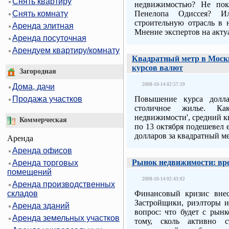
Снять квартиру
недвижимостью? Не пок
Пенелопа Одиссея? Ил
Снять комнату
строительную отрасль в 
Аренда элитная
Мнение экспертов на акт
Аренда посуточная
Арендуем квартиру/комнату
Квадратный метр в Москв
курсов валют
Загородная
2008-10-14 02:57:19
Дома, дачи
Повышение курса долл
Продажа участков
столичное жилье. Ка
недвижимости', средний к
Коммерческая
по 13 октября подешевел е
долларов за квадратный м
Аренда
Аренда офисов
Рынок недвижимости: вр
Аренда торговых
помещений
2008-10-14 02:43:02
Аренда производственных
складов
Финансовый кризис вне
Застройщики, риэлторы и
Аренда зданий
вопрос: что будет с рын
Аренда земельных участков
тому, сколь активно с