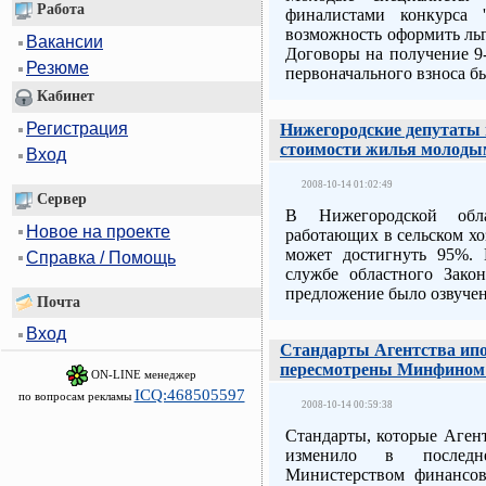
Работа
финалистами конкурса 
возможность оформить ль
Вакансии
Договоры на получение 9
Резюме
первоначального взноса б
Кабинет
Регистрация
Нижегородские депутаты
стоимости жилья молодым
Вход
2008-10-14 01:02:49
Сервер
В Нижегородской обл
Новое на проекте
работающих в сельском хо
может достигнуть 95%
Справка / Помощь
службе областного Закон
предложение было озвуче
Почта
Вход
Стандарты Агентства ипо
пересмотрены Минфином
ON-LINE менеджер
ICQ:468505597
по вопросам рекламы
2008-10-14 00:59:38
Стандарты, которые Аген
изменило в последн
Министерством финансов