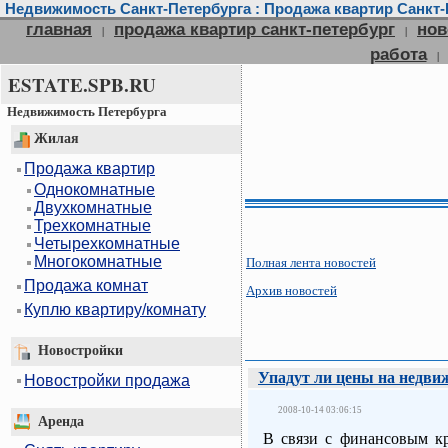
Недвижимость Санкт-Петербурга : Продажа квартир Санкт-П
главная
продажа квартир санкт-петербург
нов
|
|
работа
|
ESTATE.SPB.RU
Недвижимость Петербурга
Жилая
Продажа квартир
Однокомнатные
Двухкомнатные
Трехкомнатные
Четырехкомнатные
Многокомнатные
Полная лента новостей
Продажа комнат
Архив новостей
Куплю квартиру/комнату
Новостройки
Упадут ли цены на недви
Новостройки продажа
2008-10-14 03:06:15
Аренда
В связи с финансовым кр