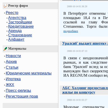
Реестр фирм
2008-10-14 01:36:20
Реестр
В Петербурге отменены 
площадью 18,4 га в Пе
Агентства
ссылкой на главу Фон
Застройщики
Степаненко. Торги были
Кредитование
Аренда
подробнее
Страхование
Алфавит
Уралсиб' выдает ипотеку 
Материалы
2008-10-14 01:07:13
Новости
В связи с неоднозначно
Архив
рынках, и как следствие
банк 'Уралсиб' вслед за
Статьи
вынужден был скорректир
Юридические материалы
ИА REGNUM сообщил ве
Ипотека
ЖКХ
АБС Холдинг предоставл
Пресс-релизы
жилье по конкурсу
Регистрация прав
2008-10-14 01:03:27
Молодые специалисты