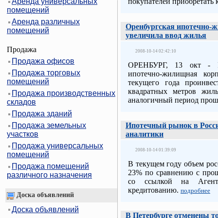
Аренда универсальных
покупателей приобретать
помещений
Аренда различных
Оренбургская ипотечно-
помещений
увеличила ввод жилья
Продажа
2008-10-14 02:42:10
Продажа офисов
ОРЕНБУРГ, 13 окт - 
Продажа торговых
ипотечно-жилищная кор
помещений
текущего года проинвес
квадратных метров жил
Продажа производственных
аналогичный период прош
складов
Продажа зданий
Продажа земельных
Ипотечный рынок в России
участков
аналитики
Продажа универсальных
2008-10-14 01:39:09
помещений
В текущем году объем рос
Продажа помещений
23% по сравнению с прош
различного назначения
со ссылкой на Агент
кредитованию.
подробнее
Доска объявлений
Доска объявлений
В Петербурге отменены т