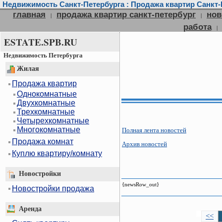
Недвижимость Санкт-Петербурга : Продажа квартир Санкт-П
главная
продажа квартир санкт-петербург
нов
|
|
работа
|
ESTATE.SPB.RU
Недвижимость Петербурга
Жилая
Продажа квартир
Однокомнатные
Двухкомнатные
Трехкомнатные
Четырехкомнатные
Многокомнатные
Полная лента новостей
Продажа комнат
Архив новостей
Куплю квартиру/комнату
Новостройки
{newsRow_out}
Новостройки продажа
Аренда
<<