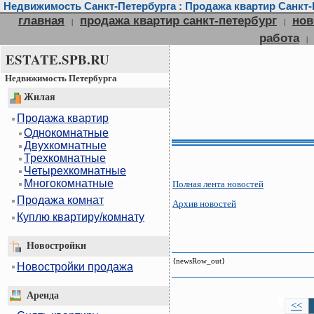
Недвижимость Санкт-Петербурга : Продажа квартир Санкт-П
главная
продажа квартир санкт-петербург
нов
|
|
работа
|
ESTATE.SPB.RU
Недвижимость Петербурга
Жилая
Продажа квартир
Однокомнатные
Двухкомнатные
Трехкомнатные
Четырехкомнатные
Многокомнатные
Полная лента новостей
Продажа комнат
Архив новостей
Куплю квартиру/комнату
Новостройки
{newsRow_out}
Новостройки продажа
Аренда
<<