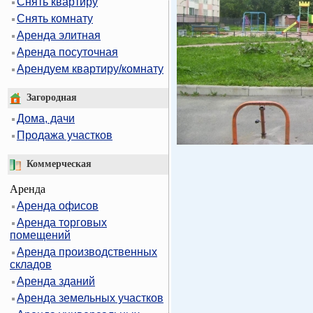
Снять квартиру
Снять комнату
Аренда элитная
Аренда посуточная
Арендуем квартиру/комнату
Загородная
Дома, дачи
Продажа участков
Коммерческая
Аренда
Аренда офисов
Аренда торговых
помещений
Аренда производственных
складов
Аренда зданий
Аренда земельных участков