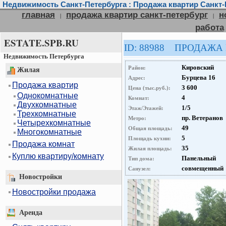
Недвижимость Санкт-Петербурга : Продажа квартир Санкт-
главная
продажа квартир санкт-петербург
н
|
|
работа
ESTATE.SPB.RU
ID: 88988 ПРОДАЖА
Недвижимость Петербурга
Кировский
Район:
Жилая
Бурцева 16
Адрес:
Продажа квартир
3 600
Цена (тыс.руб.):
Однокомнатные
4
Комнат:
Двухкомнатные
1/5
Этаж/Этажей:
Трехкомнатные
пр. Ветеранов
Метро:
Четырехкомнатные
49
Общая площадь:
Многокомнатные
5
Площадь кухни:
Продажа комнат
35
Жилая площадь:
Куплю квартиру/комнату
Панельный
Тип дома:
совмещенный
Санузел:
Новостройки
Новостройки продажа
Аренда