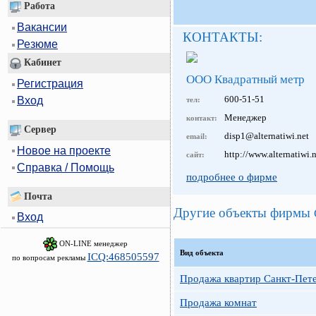
Работа
Вакансии
КОНТАКТЫ:
Резюме
Кабинет
ООО Квадратный метр
Регистрация
600-51-51
Вход
тел:
Менеджер
контакт:
Сервер
disp1@alternatiwi.net
email:
Новое на проекте
http://www.alternatiwi.
сайт:
Справка / Помощь
подробнее о фирме
Почта
Другие объекты фирмы
Вход
ON-LINE менеджер
Вид объекта
ICQ:468505597
по вопросам рекламы
Продажа квартир Санкт-Пет
Продажа комнат